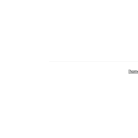
[
hom