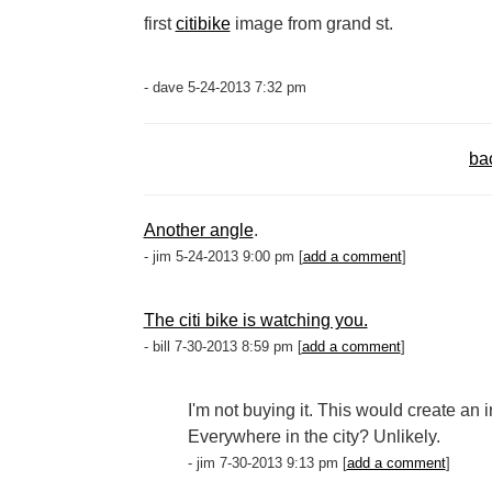
first
citibike
image from grand st.
- dave 5-24-2013 7:32 pm
ba
Another angle
.
- jim 5-24-2013 9:00 pm [
add a comment
]
The citi bike is watching you.
- bill 7-30-2013 8:59 pm [
add a comment
]
I'm not buying it. This would create an 
Everywhere in the city? Unlikely.
- jim 7-30-2013 9:13 pm [
add a comment
]